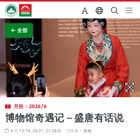
跳至主内容
澳门特别行政区政府旅游局
查看原图
全部
月份：2026/6
博物馆奇遇记－盛唐有话说
6-7, 13-14, 20-21, 27-28/6
已结束
其他