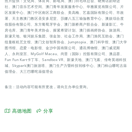
照片提供：文化局、体育局、邮电局、澳门羽毛球总会、晓角话剧研进
社、澳门音乐艺术空间、澳门青年发展服务中心、华雅展览有限公司、片
区发展中心、澳门中区南区工商联会、美高梅、艺嘉国际有限公司、市政
署、天主教澳门教区圣安多尼堂、莎娜八五三瑜伽教育中心、澳娱综合度
假股份有限公司、东方葡萄牙学会、澳门新桥商户联合会、新濠影汇、牛
房仓库、澳门青年美术协会、握紧希望计划、澳门插画师协会、旅游局、
新濠天地、银河娱乐集团、张金加、社会工作局、澳门渔民互助会、澳门
纽曼枢机艺文馆、澳门文创智库协会、Jumptopia、澳门科学馆、澳门大学
图书馆、恋爱・电影馆、金沙中国有限公司、通讯博物馆、澳门威尼斯
人、永利皇宫、MyGolf Macau、尚晋（国际）控股有限公司、澳品荟、
Fun Fun Kart卡丁车、Sandbox VR、新濠天地、澳门飞索、传奇英雄科技
城、Skypark澳门旅游塔、澳门生产力暨科技转移中心、澳门柿山哪咤古庙
值理会、大三巴哪咤庙值理会
备注：活动内容可能有所更改，请向主办单位查询。
高德地图
分享