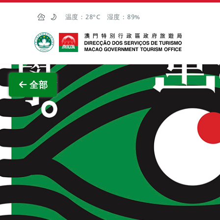
跳至主内容
温度：
28°C
湿度：
89%
澳门特别行政区政府旅游局
查看原
全部