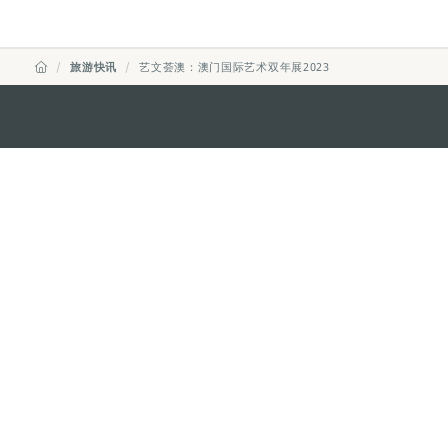
旅游快讯
艺文荟澳：澳门国际艺术双年展2023
澳门特别行政区政府旅游局
地址
澳门宋玉生广场335-341号获多
电邮
mgto@macaotourism.gov.mo
电话
+853 2831 5566
传真
+853 2851 0104
旅游热线
+853 2833 3000
关于我们
联系我们
使用条款
隐私声明
服