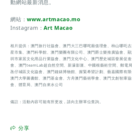
動網站最新消息。
網站：
www.artmacao.mo
Instagram：
Art Macao
相片提供：澳門旅行社協會、澳門大三巴哪咤廟值理會、柿山哪吒古
星市集、澳門科學館、澳門樂團有限公司、澳門爵士樂推廣協會、顯
圳市家居文化用品行業協會、澳門文化中心、澳門歷史城區發展促進會、
會、澳門teamLab超自然空間、新濠影滙、中國根藝術空間、郵
氹仔城區文化協會、澳門鐘錶博物館、握緊希望計劃、藝嘉國際有限
澳門大學圖書館、澳門基金會、方舟澳門藝術學會、澳門文創智庫協
會、體育局、澳門自來水公司
備註：活動內容可能有所更改，請向主辦單位查詢。
分享