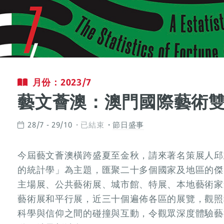
月份：2023/7
藝文薈澳：澳門國際藝術雙年
28/7 - 29/10
已結束
節日盛事
今屆藝文薈澳橫跨盛夏至金秋，請來著名策展人邱
的統計學」為主題，匯聚二十多個國家及地區的傑
主場展、公共藝術展、城市館、特展、本地藝術家
藝術展和平行展，近三十個遍佈各區的展覽，觀照
科學與信仰之間的碰撞與互動，令觀眾深度體驗藝