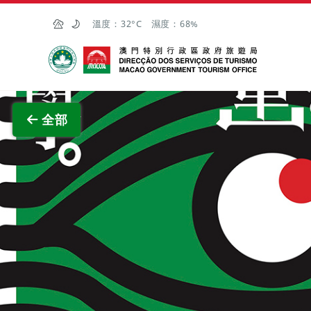
跳至主内容
溫度：
32°C
濕度：
68%
澳門特別行政區政府旅遊局
查看原
全部