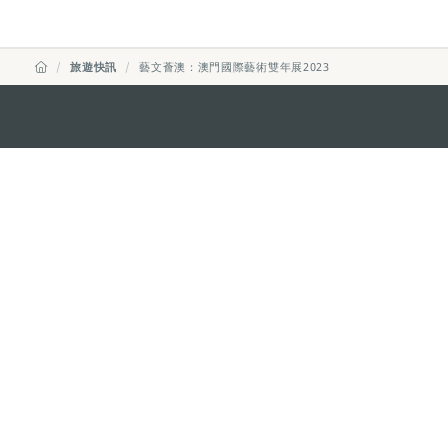
旅遊快訊
藝文薈澳：澳門國際藝術雙年展2023
澳門特別行政區政府旅遊局
地址
澳門宋玉生廣場335-341號獲多
電郵
mgto@macaotourism.gov.mo
電話
+853 2831 5566
傳真
+853 2851 0104
旅遊熱線
+853 2833 3000
關於我們
聯絡我們
使用條款
私隱聲明
服