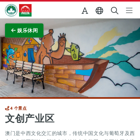
跳至主内容
澳门特别行政区政府旅游局
娱乐休闲
4 个景点
文创产业区
澳门是中西文化交汇的城市，传统中国文化与葡萄牙及西