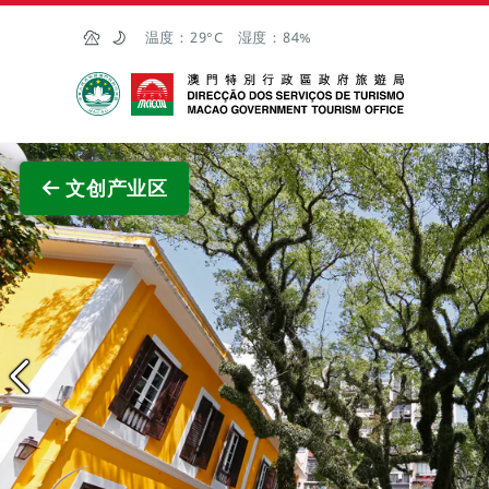
跳至主内容
温度：
29°C
湿度：
84%
澳门特别行政区政府旅游局
查看原
文创产业区