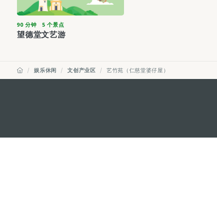
90 分钟
5 个景点
望德堂文艺游
娱乐休闲
文创产业区
艺竹苑（仁慈堂婆仔屋）
external links
澳门特别行政区政府旅游局
地址
澳门宋玉生广场335-341号获多