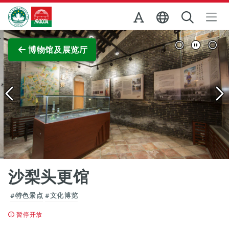
跳至主内容
澳门特别行政区政府旅游局
查看原图
博物馆及展览厅
沙梨头更馆
#特色景点
#文化博览
暂停开放