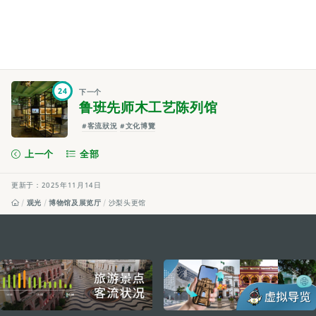
24
下一个
鲁班先师木工艺陈列馆
#客流狀況
#文化博覽
上一个
全部
更新于：2025年11月14日
观光
博物馆及展览厅
沙梨头更馆
external links