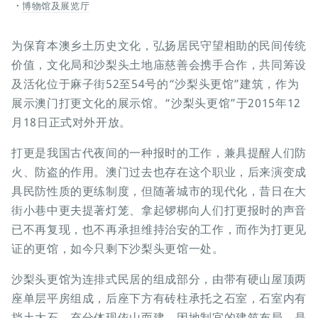
博物馆及展览厅
为保育本澳乡土历史文化，弘扬居民守望相助的民间传统
价值，文化局和沙梨头土地庙慈善会携手合作，共同筹设
及活化位于麻子街52至54号的“沙梨头更馆”建筑，作为
展示澳门打更文化的展示馆。“沙梨头更馆”于2015年12
月18日正式对外开放。
打更是我国古代夜间的一种报时的工作，兼具提醒人们防
火、防盗的作用。澳门过去也存在这个职业，后来演变成
具民防性质的更练制度，但随著城市的现代化，昔日在大
街小巷中更夫提著灯笼、拿起锣梆向人们打更报时的声音
已不再复现，也不再承担维持治安的工作，而作为打更见
证的更馆，如今只剩下沙梨头更馆一处。
沙梨头更馆为连排式民居的组成部分，由带有硬山屋顶两
座单层平房组成，后座下方有砖柱承托之石室，石室内有
挡土大石，充分体现依山而建、因地制宜的建筑布局，是