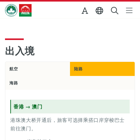
跳至主内容
澳门特别行政区政府旅游局
出入境
航空
陆路
海路
香港 → 澳门
港珠澳大桥开通后，旅客可选择乘搭口岸穿梭巴士
前往澳门。