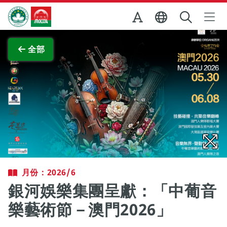
跳至主内容
澳門特別行政區政府旅遊局
查看原圖
全部
月份：2026/6
銀河娛樂集團呈獻：「中葡音
樂藝術節－澳門2026」