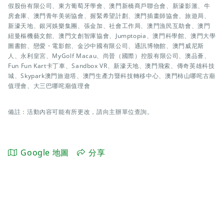
假股份有限公司、東方葡萄牙學會、澳門新橋商戶聯合會、新濠影滙、牛
房倉庫、澳門青年美術協會、握緊希望計劃、澳門插畫師協會、旅遊局、
新濠天地、銀河娛樂集團、張金加、社會工作局、澳門漁民互助會、澳門
紐曼樞機藝文館、澳門文創智庫協會、Jumptopia、澳門科學館、澳門大學
圖書館、戀愛・電影館、金沙中國有限公司、通訊博物館、澳門威尼斯
人、永利皇宮、MyGolf Macau、尚晉（國際）控股有限公司、澳品薈、
Fun Fun Kart卡丁車、Sandbox VR、新濠天地、澳門飛索、傳奇英雄科技
城、Skypark澳門旅遊塔、澳門生產力暨科技轉移中心、澳門柿山哪咤古廟
值理會、大三巴哪咤廟值理會
備註：活動內容可能有所更改，請向主辦單位查詢。
Google 地圖
分享