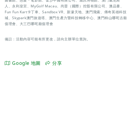
圖書館、戀愛・電影館、金沙中國有限公司、通訊博物館、澳門威尼斯
人、永利皇宮、MyGolf Macau、尚晉（國際）控股有限公司、澳品薈、
Fun Fun Kart卡丁車、Sandbox VR、新濠天地、澳門飛索、傳奇英雄科技
城、Skypark澳門旅遊塔、澳門生產力暨科技轉移中心、澳門柿山哪咤古廟
值理會、大三巴哪咤廟值理會
備註：活動內容可能有所更改，請向主辦單位查詢。
Google 地圖
分享