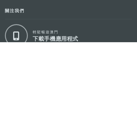
關注我們
輕鬆暢遊澳門
下載手機應用程式
澳門特別行政區政府旅遊局
地址
澳門宋玉生廣場335-341號獲多利大廈12樓
電郵
mgto@macaotourism.gov.mo
電話
+853 2831 5566