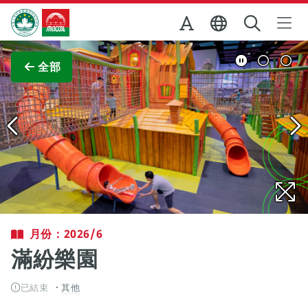
跳至主内容
澳門特別行政區政府旅遊局
查看原圖
全部
月份：2026/6
滿紛樂園
已結束
其他