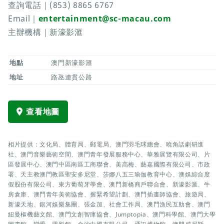
查詢電話｜(853) 8865 6767
Email｜
entertainment@sc-macau.com
主辦機構｜新濠影滙
地點
澳門新濠影滙
地址
路氹連貫公路
查看地圖
相片提供：文化局、體育局、郵電局、澳門羽毛球總會、曉角話劇研進
社、澳門音樂藝術空間、澳門青年發展服務中心、華雅展覽有限公司、片
區發展中心、澳門中區南區工商聯會、美高梅、藝嘉國際有限公司、市政
署、天主教澳門教區聖安多尼堂、莎娜八五三瑜伽教育中心、澳娛綜合度
假股份有限公司、東方葡萄牙學會、澳門新橋商戶聯合會、新濠影滙、牛
房倉庫、澳門青年美術協會、握緊希望計劃、澳門插畫師協會、旅遊局、
新濠天地、銀河娛樂集團、張金加、社會工作局、澳門漁民互助會、澳門
紐曼樞機藝文館、澳門文創智庫協會、Jumptopia、澳門科學館、澳門大學