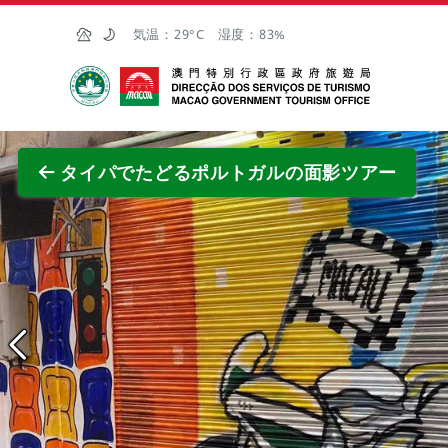
Skip to Main Content
気温：
29°C
湿度：
83%
マカオ政府観光局
全画面
タイパでたどるポルトガルの面影ツアー