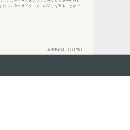
またレンタルサイクルでこの辺りを巡ることがで
最終更新日：2022/8/9
ステイ・コネクト
マカオ モバイル
os
los d'Assumpção, n.
335-
リ
ot Line", 12º andar, Macau
ダウンロード
rism.gov.mo
ちら