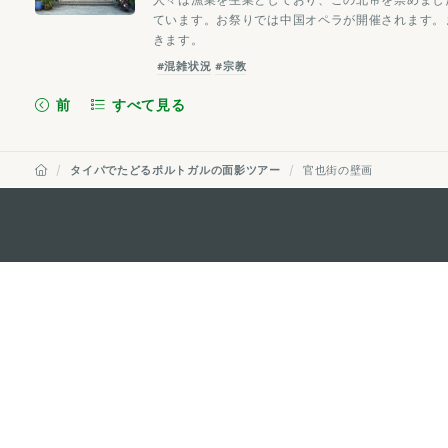
ています。お祭りでは中国オペラが開催されます。
きます。
#混雑状況
#宗教
前
すべて見る
タイパでたどるポルトガルの面影ツアー
官也街の壁画
マカオ政府観光局
所在地
Alameda Dr. Car
341, Edifício "H
Eメール
mgto@macaotou
電話
+853 2831 5566
ファックス
+853 2851 0104