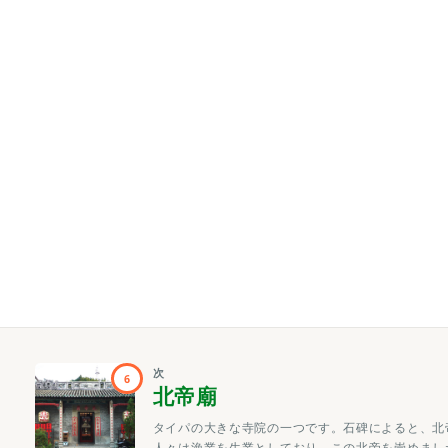
次
6
北帝廟
タイパの大きな寺院の一つです。石碑によると、北
人々は漁業を生業としており、この北帝を崇めまし