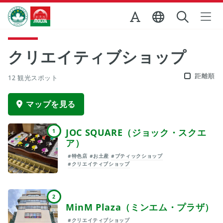
Skip to Main Content
マカオ政府観光局
クリエイティブショップ
距離順
12 観光スポット
マップを見る
JOC SQUARE（ジョック・スクエ
1
ア）
#特色店
#お土産
#ブティックショップ
#クリエイティブショップ
2
MinM Plaza（ミンエム・プラザ）
#クリエイティブショップ