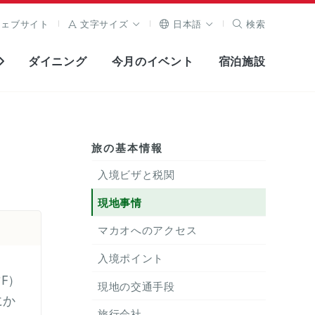
ウェブサイト
文字サイズ
日本語
検索
ダイニング
今月のイベント
宿泊施設
旅の基本情報
入境ビザと税関
現地事情
マカオへのアクセス
入境ポイント
F）
現地の交通手段
にか
旅行会社