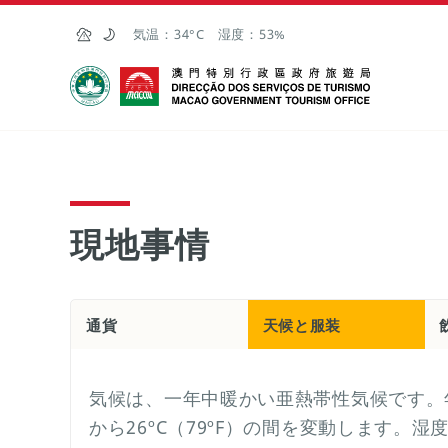
Skip to Main Content
気温：
34°C
湿度：
53%
マカオ政府観光局
現地事情
通貨
天候と服装
気候は、一年中暖かい亜熱帯性気候です。年平
から26ºC（79ºF）の間を変動します。