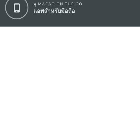
ดู MACAO ON THE GO
แอพสำหรับมือถือ
สำนักงานการท่องเที่ยวของรัฐบาลมาเก๊า
ที่อยู่
188 อาคารสปริงทาวเวอร์ ชั้น 19 ถนนพญาไท แขวงทุ่ง
พญาไท เขตราชเทวี กรุงเทพมหานคร 10400
อีเมล์
infos@macaotourism.in.th
โทรศัพท์
+669 5254 4464
สายด่วน
+853 2833 3000
สำหรับนักท่อง
เที่ยว