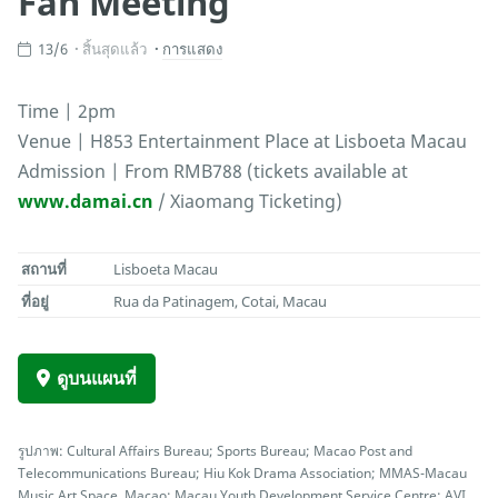
Fan Meeting
13/6
สิ้นสุดแล้ว
การแสดง
Time | 2pm
Venue | H853 Entertainment Place at Lisboeta Macau
Admission | From RMB788 (tickets available at
www.damai.cn
/ Xiaomang Ticketing)
สถานที่
Lisboeta Macau
ที่อยู่
Rua da Patinagem, Cotai, Macau
ดูบนแผนที่
รูปภาพ: Cultural Affairs Bureau; Sports Bureau; Macao Post and
Telecommunications Bureau; Hiu Kok Drama Association; MMAS-Macau
Music Art Space, Macao; Macau Youth Development Service Centre; AVI