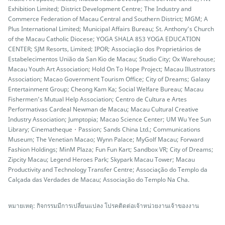
Exhibition Limited; District Development Centre; The Industry and
Commerce Federation of Macau Central and Southern District; MGM; A
Plus International Limited; Municipal Affairs Bureau; St. Anthony’s Church
of the Macau Catholic Diocese; YOGA SHALA 853 YOGA EDUCATION
CENTER; SJM Resorts, Limited; IPOR; Associação dos Proprietários de
Estabelecimentos União da San Kio de Macau; Studio City; Ox Warehouse;
Macau Youth Art Association; Hold On To Hope Project; Macau Illustrators
Association; Macao Government Tourism Office; City of Dreams; Galaxy
Entertainment Group; Cheong Kam Ka; Social Welfare Bureau; Macau
Fishermen’s Mutual Help Association; Centro de Cultura e Artes
Performativas Cardeal Newman de Macau; Macau Cultural Creative
Industry Association; Jumptopia; Macao Science Center; UM Wu Yee Sun
Library; Cinematheque・Passion; Sands China Ltd.; Communications
Museum; The Venetian Macao; Wynn Palace; MyGolf Macau; Forward
Fashion Holdings; MinM Plaza; Fun Fun Kart; Sandbox VR; City of Dreams;
Zipcity Macau; Legend Heroes Park; Skypark Macau Tower; Macau
Productivity and Technology Transfer Centre; Associação do Templo da
Calçada das Verdades de Macau; Associação do Templo Na Cha.
หมายเหตุ: กิจกรรมมีการเปลี่ยนแปลง โปรคติดต่อเจ้าหน่วยงานเจ้าของงาน