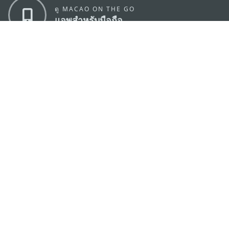
ดู MACAO ON THE GO
แอพสำหรับมือถือ
สำนักงานการท่องเที่ยวของรัฐบาลมาเก๊า
ที่อยู่
188 อาคารสปริงทาวเวอร์ ชั้น 19 ถนนพญาไท แขวงทุ่ง
พญาไท เขตราชเทวี กรุงเทพมหานคร 10400
อีเมล์
infos@macaotourism.in.th
โทรศัพท์
+669 5254 4464
สายด่วน
+853 2833 3000
สำหรับนักท่อง
เที่ยว