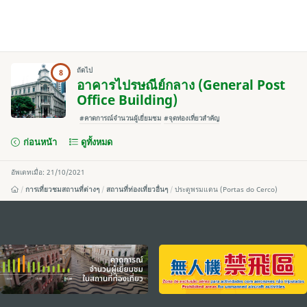
ถัดไป
8
อาคารไปรษณีย์กลาง (General Post
Office Building)
#คาดการณ์จำนวนผู้เยี่ยมชม
#จุดท่องเที่ยวสำคัญ
ก่อนหน้า
ดูทั้งหมด
อัพเดทเมื่อ: 21/10/2021
การเที่ยวชมสถานที่ต่างๆ
สถานที่ท่องเที่ยวอื่นๆ
ประตูพรมแดน (Portas do Cerco)
external links