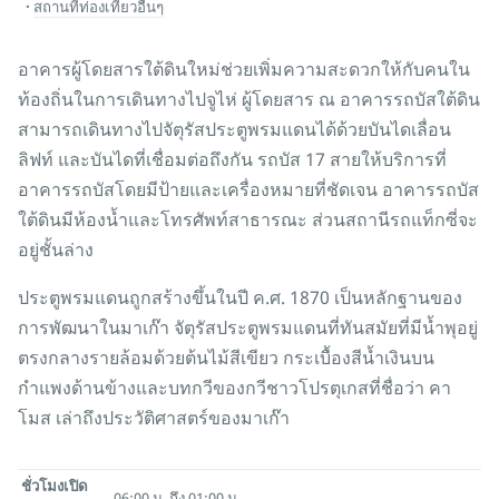
สถานที่ท่องเที่ยวอื่นๆ
อาคารผู้โดยสารใต้ดินใหม่ช่วยเพิ่มความสะดวกให้กับคนใน
ท้องถิ่นในการเดินทางไปจูไห่ ผู้โดยสาร ณ อาคารรถบัสใต้ดิน
สามารถเดินทางไปจัตุรัสประตูพรมแดนได้ด้วยบันไดเลื่อน
ลิฟท์ และบันไดที่เชื่อมต่อถึงกัน รถบัส 17 สายให้บริการที่
อาคารรถบัสโดยมีป้ายและเครื่องหมายที่ชัดเจน อาคารรถบัส
ใต้ดินมีห้องน้ำและโทรศัพท์สาธารณะ ส่วนสถานีรถแท็กซี่จะ
อยู่ชั้นล่าง
ประตูพรมแดนถูกสร้างขึ้นในปี ค.ศ. 1870 เป็นหลักฐานของ
การพัฒนาในมาเก๊า จัตุรัสประตูพรมแดนที่ทันสมัยที่มีน้ำพุอยู่
ตรงกลางรายล้อมด้วยต้นไม้สีเขียว กระเบื้องสีน้ำเงินบน
กำแพงด้านข้างและบทกวีของกวีชาวโปรตุเกสที่ชื่อว่า คา
โมส เล่าถึงประวัติศาสตร์ของมาเก๊า
ชั่วโมงเปิด
06:00 น. ถึง 01:00 น.