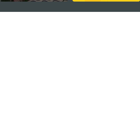
ติดตามข่าวสาร
ดู MACAO ON THE GO
แอพสำหรับมือถือ
สำนักงานการท่องเที่ยวของรัฐบาลมาเก๊า
ที่อยู่
188 อาคารสปริงทาวเวอร์ ชั้น 19 ถนนพญาไท แขวงทุ่ง
พญาไท เขตราชเทวี กรุงเทพมหานคร 10400
อีเมล์
infos@macaotourism.in.th