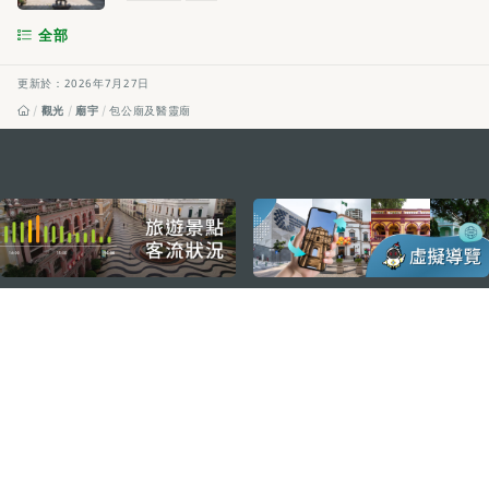
全部
更新於：2026年7月27日
觀光
廟宇
包公廟及醫靈廟
external links
關注我們