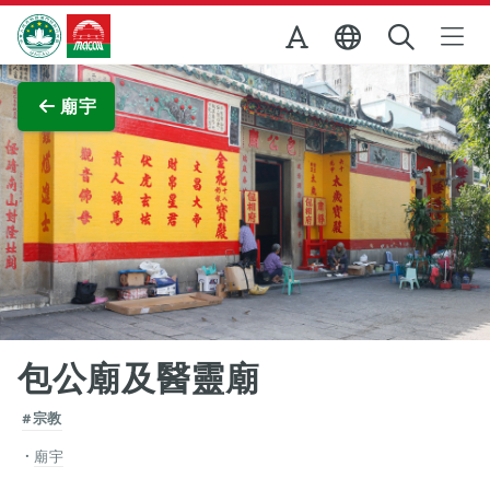
跳至主内容
澳門特別行政區政府旅遊局
查看原圖
廟宇
包公廟及醫靈廟
#宗教
廟宇