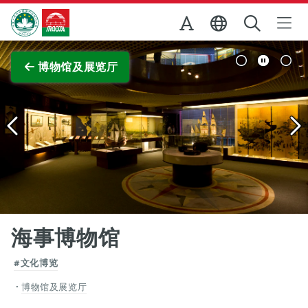
跳至主内容
澳门特别行政区政府旅游局
查看原图
博物馆及展览厅
海事博物馆
#文化博览
博物馆及展览厅