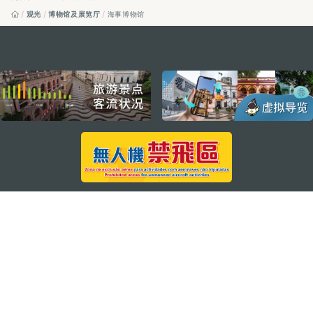
观光
博物馆及展览厅
海事博物馆
external links
关注我们
轻松畅游澳门
下载手机应用程序