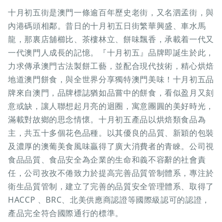
十月初五街是澳門一條逾百年歷史老街，又名泗孟街，與
內港碼頭相鄰。昔日的十月初五日街繁華興盛、車水馬
龍，那裏店舖櫛比、茶樓林立、餅味飄香，承載着一代又
一代澳門人成長的記憶。『十月初五』品牌即誕生於此，
力求傳承澳門古法製餅工藝，並配合現代技術，精心烘焙
地道澳門餅食，與全世界分享獨特澳門美味！十月初五品
牌來自澳門，品牌標誌猶如品嘗中的餅食，看似盈月又刻
意或缺，讓人聯想起月亮的迴圈，寓意團圓的美好時光，
滿載對故鄉的思念情懷。十月初五產品以烘焙類食品為
主，共五十多個花色品種。以其優良的品質、新穎的包裝
及濃厚的澳葡美食風味贏得了廣大消費者的青睞。公司視
食品品質、食品安全為企業的生命和義不容辭的社會責
任，公司孜孜不倦致力於提高完善品質管制體系，專注於
衛生品質管制，建立了完善的品質安全管理體系、取得了
HACCP 、BRC、北美供應商認證等國際級認可的認證，
產品完全符合國際通行的標準。