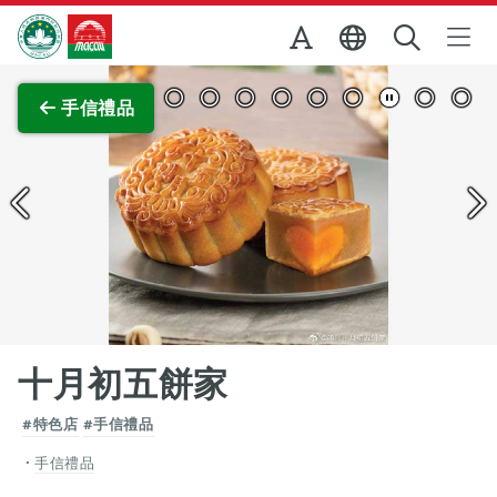
跳至主内容
澳門特別行政區政府旅遊局
查看原圖
手信禮品
十月初五餅家
#特色店
#手信禮品
手信禮品