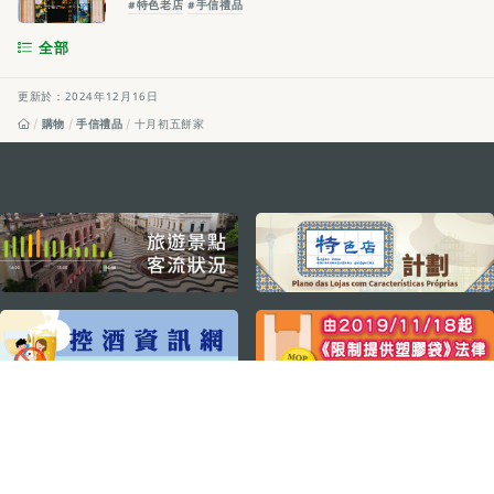
#特色老店
#手信禮品
全部
更新於：2024年12月16日
購物
手信禮品
十月初五餅家
external links
關注我們