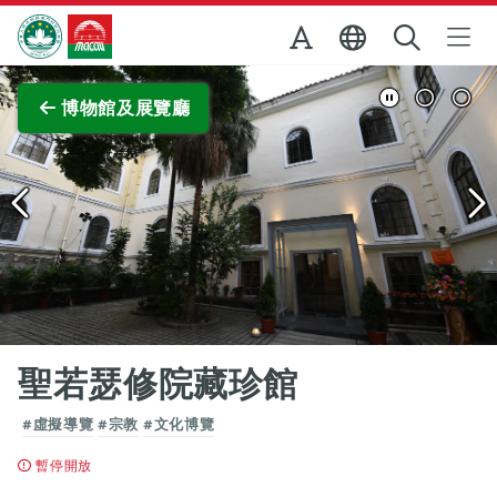
跳至主内容
澳門特別行政區政府旅遊局
查看原圖
博物館及展覽廳
聖若瑟修院藏珍館
#虛擬導覽
#宗教
#文化博覽
暫停開放