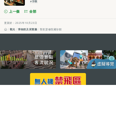
#宗教
上一個
全部
更新於：2025年10月23日
觀光
博物館及展覽廳
聖若瑟修院藏珍館
external links
關注我們