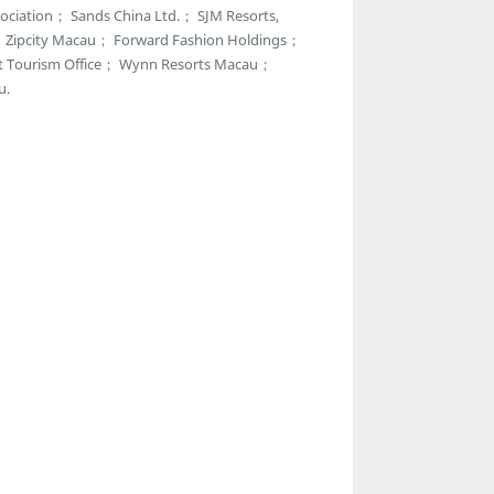
ciation； Sands China Ltd.； SJM Resorts,
r； Zipcity Macau； Forward Fashion Holdings；
t Tourism Office； Wynn Resorts Macau；
u.