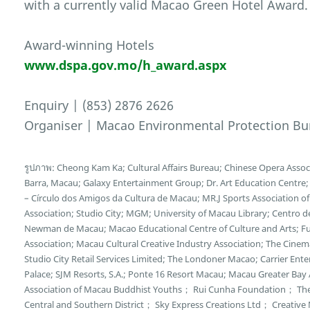
with a currently valid Macao Green Hotel Award.
Award-winning Hotels
www.dspa.gov.mo/h_award.aspx
Enquiry | (853) 2876 2626
Organiser | Macao Environmental Protection Bu
รูปภาพ: Cheong Kam Ka; Cultural Affairs Bureau; Chinese Opera Associa
Barra, Macau; Galaxy Entertainment Group; Dr. Art Education Centr
– Círculo dos Amigos da Cultura de Macau; MR.J Sports Association 
Association; Studio City; MGM; University of Macau Library; Centro d
Newman de Macau; Macao Educational Centre of Culture and Arts; Fun
Association; Macau Cultural Creative Industry Association; The Cin
Studio City Retail Services Limited; The Londoner Macao; Carrier E
Palace; SJM Resorts, S.A.; Ponte 16 Resort Macau; Macau Greater Bay
Association of Macau Buddhist Youths； Rui Cunha Foundation； Th
Central and Southern District； Sky Express Creations Ltd； Creative M