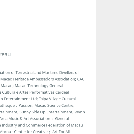
reau
tion of Terrestrial and Maritime Dwellers of
e; Macao Heritage Ambassadors Association; CAC
of Macao; Macao Technology General
e Cultura e Artes Performativas Cardeal
 Entertainment Ltd; Taipa Village Cultural
ematheque．Passion; Macao Science Centre;
ntertainment; Sunny Side Up Entertainment; Wynn
 Area Music & Art Association； General
e Industry and Commerce Federation of Macau
acau - Center for Creative； Art For All