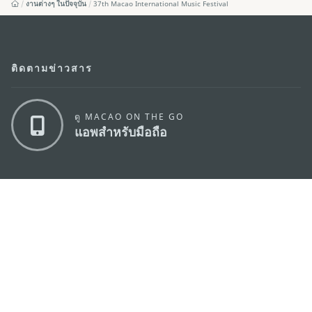
งานต่างๆ ในปัจจุบัน
37th Macao International Music Festival
ติดตามข่าวสาร
ดู MACAO ON THE GO
แอพสำหรับมือถือ
สำนักงานการท่องเที่ยวของรัฐบาลมาเก๊า
ที่อยู่
188 อาคารสปริงทาวเวอร์ ชั้น 19 ถนนพญาไท แขวงทุ่ง