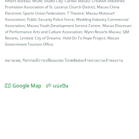
Affairs Bureau; MGM; Studio City; Caritas Macau; Creative Industries
Promotion Association of St. Lazarus Church District; Macao China
Electronic Sports Union Federation; T Theatre; Macau Motosurf
Association; Public Security Police Force; Wedding Industry Commercial
Association; Macau Youth Development Service Centre; Macao Diocesan
of Performance Arts and Culture Association; Wynn Resorts Macau; SJM
Resorts, Limited; City of Dreams; Hold On To Hope Project; Macao
Government Tourism Office.
หมายเหตุ: กิจกรรมมีการเปลี่ยนแปลง โปรคติดต่อเจ้าหน่วยงานเจ้าของงาน
Google Map
แบ่งปัน