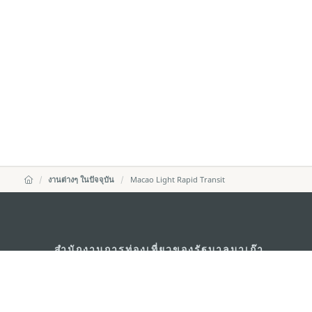
งานต่างๆ ในปัจจุบัน
Macao Light Rapid Transit
สำนักงานการท่องเที่ยวของรัฐบาลมาเก๊า
ที่อยู่
188 อาคารสปริงทาวเ
พญาไท เขตราชเทวี 