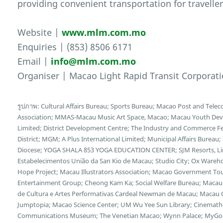
providing convenient transportation for travelle
Website |
www.mlm.com.mo
Enquiries | (853) 8506 6171
Email |
info@mlm.com.mo
Organiser | Macao Light Rapid Transit Corporati
รูปภาพ: Cultural Affairs Bureau; Sports Bureau; Macao Post and Te
Association; MMAS-Macau Music Art Space, Macao; Macau Youth Deve
Limited; District Development Centre; The Industry and Commerce F
District; MGM; A Plus International Limited; Municipal Affairs Bureau
Diocese; YOGA SHALA 853 YOGA EDUCATION CENTER; SJM Resorts, Limi
Estabelecimentos União da San Kio de Macau; Studio City; Ox Wareh
Hope Project; Macau Illustrators Association; Macao Government Tour
Entertainment Group; Cheong Kam Ka; Social Welfare Bureau; Macau 
de Cultura e Artes Performativas Cardeal Newman de Macau; Macau Cu
Jumptopia; Macao Science Center; UM Wu Yee Sun Library; Cinemath
Communications Museum; The Venetian Macao; Wynn Palace; MyGol