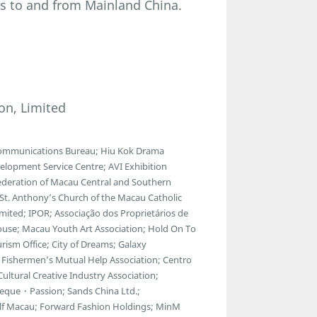
rs to and from Mainland China.
on, Limited
lecommunications Bureau; Hiu Kok Drama
lopment Service Centre; AVI Exhibition
ederation of Macau Central and Southern
; St. Anthony’s Church of the Macau Catholic
ted; IPOR; Associação dos Proprietários de
ouse; Macau Youth Art Association; Hold On To
ism Office; City of Dreams; Galaxy
Fishermen’s Mutual Help Association; Centro
ltural Creative Industry Association;
eque・Passion; Sands China Ltd.;
f Macau; Forward Fashion Holdings; MinM