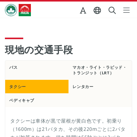
Skip to Main Content
マカオ政府観光局
現地の交通手段
バス
マカオ・ライト・ラピッド・
トランジット（LRT）
タクシー
レンタカー
ペディキャブ
タクシーは車体が黒で屋根が黄白色です。初乗り
（1600m）は21パタカ、その後220mごとに2パタ