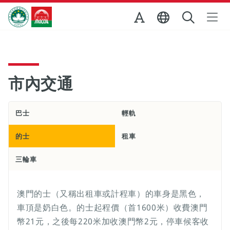
跳至主内容
澳門特別行政區政府旅遊局
市內交通
巴士
輕軌
的士
租車
三輪車
澳門的士（又稱出租車或計程車）的車身是黑色，
車頂是奶白色。的士起程價（首1600米）收費澳門
幣21元，之後每220米加收澳門幣2元，停車候客收